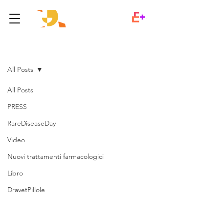
Post
All Posts
All Posts
PRESS
RareDiseaseDay
Video
Nuovi trattamenti farmacologici
Libro
DravetPillole