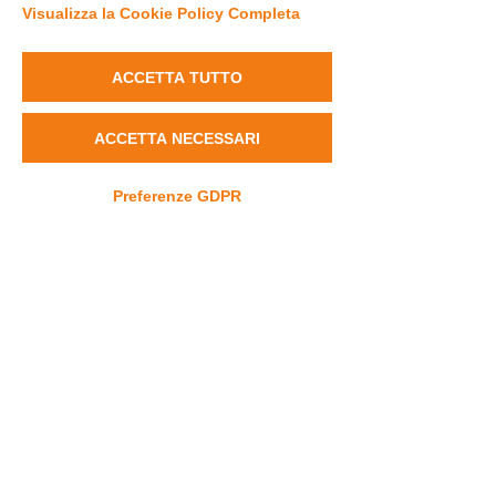
Visualizza la Cookie Policy Completa
ACCETTA TUTTO
UNI UP
Commenti
ACCETTA NECESSARI
Rare Disease 
Preferenze GDPR
Scrivi un commento...
Contatti
info@dravet.it
+39 3453589662