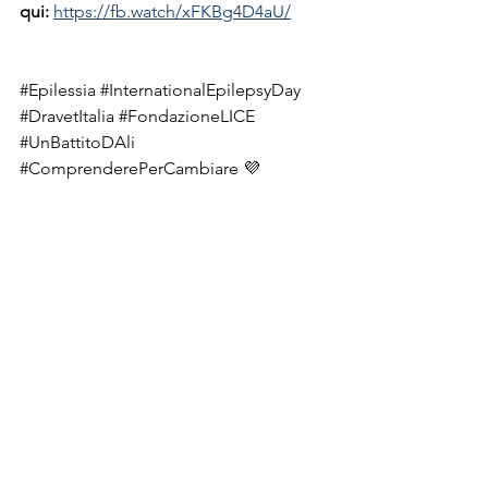
qui:
https://fb.watch/xFKBg4D4aU/
#Epilessia
#InternationalEpilepsyDay
#DravetItalia
#FondazioneLICE
#UnBattitoDAli
#ComprenderePerCambiare
 💜