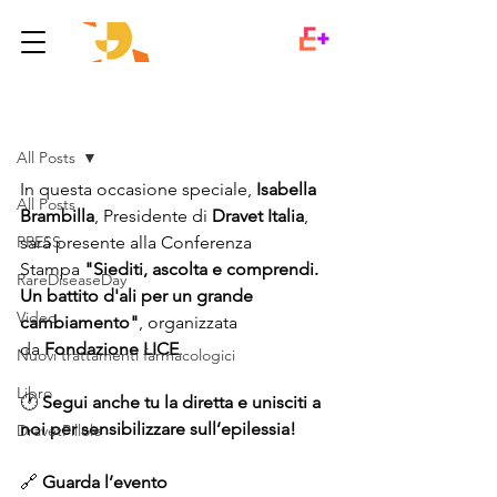
Post
All Posts
In questa occasione speciale, 
Isabella 
All Posts
Brambilla
, Presidente di 
Dravet Italia
, 
PRESS
sarà presente alla Conferenza 
Stampa 
"Siediti, ascolta e comprendi. 
RareDiseaseDay
Un battito d'ali per un grande 
Video
cambiamento"
, organizzata 
da 
Fondazione LICE
.
Nuovi trattamenti farmacologici
Libro
🕐 
Segui anche tu la diretta e unisciti a 
noi per sensibilizzare sull’epilessia!
DravetPillole
🔗 
Guarda l’evento 