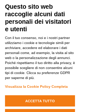
Epilessie rare: verso la
Questo sito web
legge per supportare
raccoglie alcuni dati
pazienti e famiglie
personali dei visitatori
Intervista a Isabella
Brambilla su "Il Sole 24
e utenti
Ore"
Con il tuo consenso, noi e i nostri partner
utilizziamo i cookie e tecnologie simili per
archiviare, accedere ed elaborare i dati
personali come, ad esempio, la visita al sito
28
6
web o la personalizzazione degli annunci.
Poiché rispettiamo il tuo diritto alla privacy, è
possibile scegliere di non consentire alcuni
tipi di cookie. Clicca su preferenze GDPR
per saperne di più.
Visualizza la Cookie Policy Completa
ACCETTA TUTTO