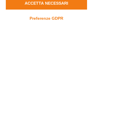
ACCETTA NECESSARI
Preferenze GDPR
13 feb 2025
∙
1
min
#DravetPillole -
Dottoressa Marina
Trivisano
Avanti con la ricerca! 🚀
Ogni studio, ogni dato
condiviso, ogni piccolo
contributo può fare la
differenza per migliorare
gli aspetti...
51
18
Carica altro