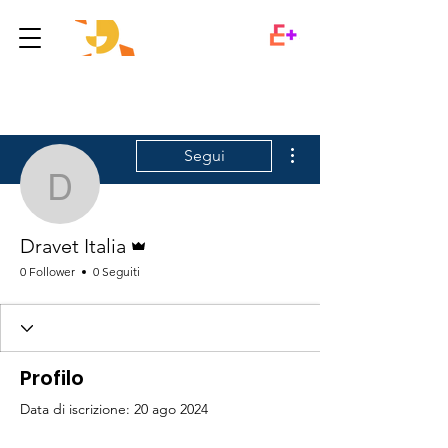
Altre azioni
Segui
Dravet Italia
Amministratore
Dravet Italia
0 Follower
0 Seguiti
Profilo
Data di iscrizione: 20 ago 2024