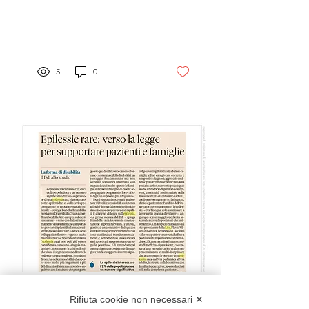
Isabella Brambilla e della
Prof....
5
0
25 feb 2025
∙
1
min
Rifiuta cookie non necessari ✕