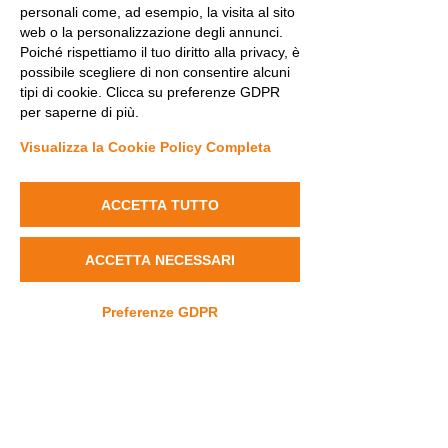
personali come, ad esempio, la visita al sito
About the Event
web o la personalizzazione degli annunci.
Poiché rispettiamo il tuo diritto alla privacy, è
I'm an event description. Click here to open
possibile scegliere di non consentire alcuni
up the Event Editor and change my text.
tipi di cookie. Clicca su preferenze GDPR
Simply click me, Manage Event and start
per saperne di più.
editing your event. I'm a great place for you
to say a little more about your upcoming
Visualizza la Cookie Policy Completa
event.
ACCETTA TUTTO
ACCETTA NECESSARI
Preferenze GDPR
Contact
info@dravet.it
+39 3453589662