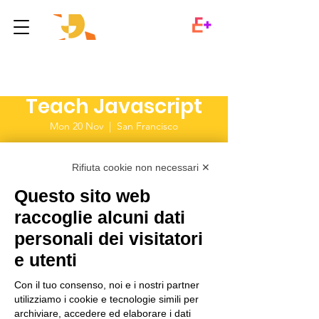
Women Engineers
Teach Javascript
Mon 20 Nov
  |  
San Francisco
Rifiuta cookie non necessari ✕
Registration is Closed
See other events
Questo sito web
raccoglie alcuni dati
personali dei visitatori
Time & Location
e utenti
20 Nov 2023, 21:00
Con il tuo consenso, noi e i nostri partner
San Francisco, 500 Terry A Francois Blvd,
utilizziamo i cookie e tecnologie simili per
San Francisco, CA 94158, USA
archiviare, accedere ed elaborare i dati