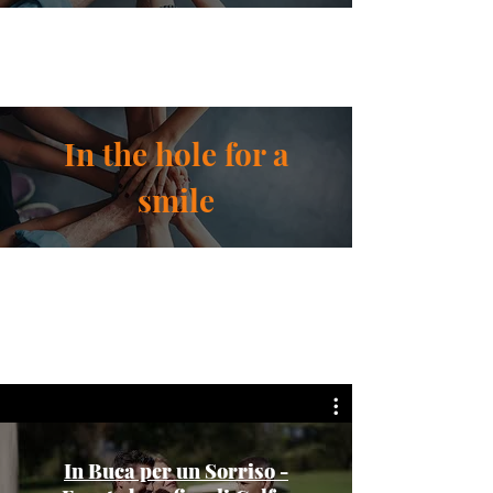
In the hole for a
smile
In Buca per un Sorriso -