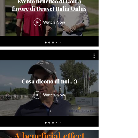
Evento benefico di Golf a
favore di Dravet Italia Onlus
Watch Now
Cosa dicono di noi.. ;)
Watch Now
A beneficial effect