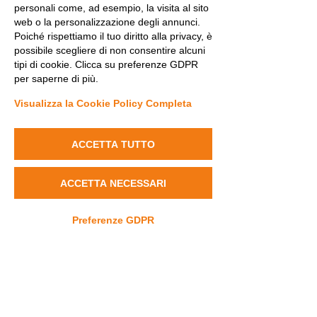
Clinic of the Antwerp University
personali come, ad esempio, la visita al sito
Hospital, the Stichting
web o la personalizzazione degli annunci.
Dravetsyndroom Nederland /
Poiché rispettiamo il tuo diritto alla privacy, è
possibile scegliere di non consentire alcuni
Vlaanderen association and the
tipi di cookie. Clicca su preferenze GDPR
Dravet Italia Onlus.
per saperne di più.
Poster
Visualizza la Cookie Policy Completa
Publication
ACCETTA TUTTO
ACCETTA NECESSARI
Preferenze GDPR
Contact
info@dravet.it
+39 3453589662