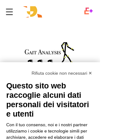
Rifiuta cookie non necessari ✕
International research group: Study
Questo sito web
and definition of gait patterns in
raccoglie alcuni dati
subjects affected by Dravet Syndrome
"Gait Impariment in Dravet Syndrome:
personali dei visitatori
characte- rization and rehabilitation
e utenti
perspecitves". Collaborators:
University Hospital of Padua,
Con il tuo consenso, noi e i nostri partner
University Hospital of Verona, Besta
utilizziamo i cookie e tecnologie simili per
Neurological Institute, CREP, Dravet
archiviare, accedere ed elaborare i dati