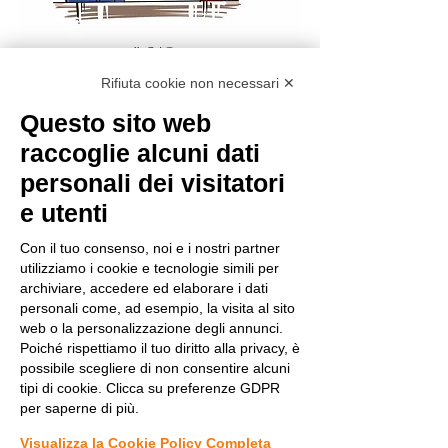
Rifiuta cookie non necessari ✕
A book that compiles experiences,
Questo sito web
testimonies, and real-life glimpses of
raccoglie alcuni dati
nine families and their social
personali dei visitatori
environment, as they navigate the
daily challenges of raising children
e utenti
affected by Dravet syndrome.
Con il tuo consenso, noi e i nostri partner
Sometimes ironic, thanks to cartoons
utilizziamo i cookie e tecnologie simili per
that depict daily life, and sometimes
archiviare, accedere ed elaborare i dati
poignant, the book aims to offer a
personali come, ad esempio, la visita al sito
perspective on the diverse
web o la personalizzazione degli annunci.
manifestations of the condition, as
Poiché rispettiamo il tuo diritto alla privacy, è
well as the immense creativity and
possibile scegliere di non consentire alcuni
positive adaptability demonstrated
tipi di cookie. Clicca su preferenze GDPR
per saperne di più.
by these families.
Visualizza la Cookie Policy Completa