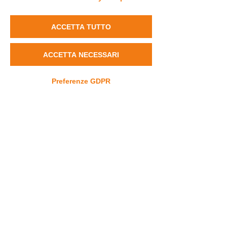
ACQUISTA su IL RIO
ACCETTA TUTTO
ACQUISTA su AMAZON
ACCETTA NECESSARI
Preferenze GDPR
Dicci la tua o inviaci la tua esperienza
Contact
info@dravet.it
+39 3453589662
© in progress Fondazione Dravet ETS
All Rights Reserved.