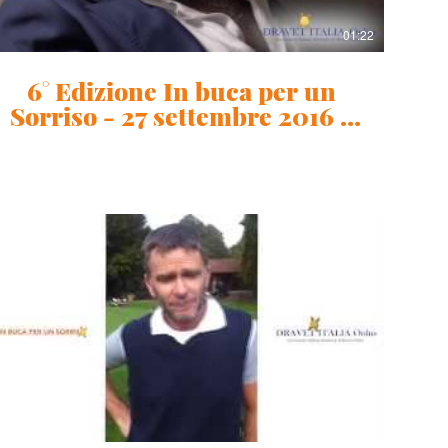
01:22
6° Edizione In buca per un
Sorriso - 27 settembre 2016 -
Claudio Amendola
01:13