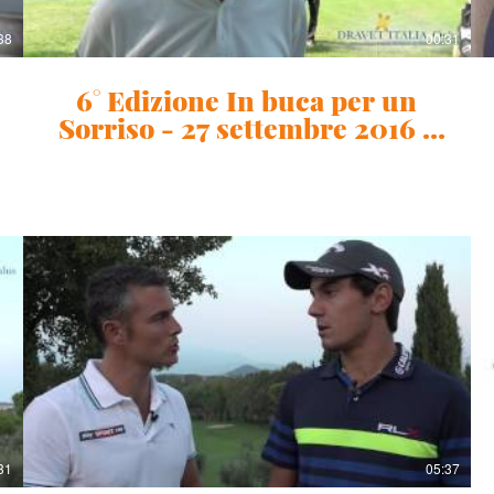
38
00:31
6° Edizione In buca per un
Sorriso - 27 settembre 2016 -
Alessandro Bonan
31
05:37