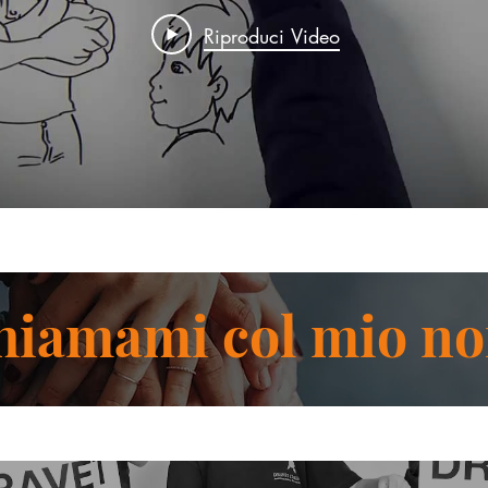
Riproduci Video
hiamami col mio n