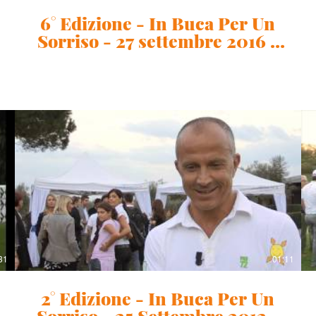
6° Edizione - In Buca Per Un
Sorriso - 27 settembre 2016 -
Intervista Matteo Manassero
31
01:11
2° Edizione - In Buca Per Un
Sorriso - 25 Settembre 2012 -