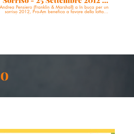
Intervista Andrea Pensiero
Andrea Pensiero (Franklin & Marshall) a In buca per un
sorriso 2012, Pro-Am benefica a favore della lotta
contro la Sindrome di Dravet, rara malattia genetica
che colpisce i bambini. http://www.dravet-italia.org
so