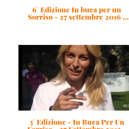
6° Edizione In buca per un
Sorriso - 27 settembre 2016 -
Nino Bertasio
00:
3° Edizione - In Buca Per Un
Sorriso - 27 Settembre 2013 -