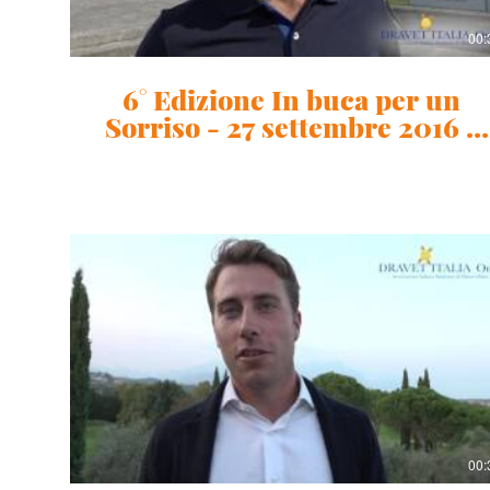
00:
6° Edizione In buca per un
Sorriso - 27 settembre 2016 -
Matteo Manassero
00: