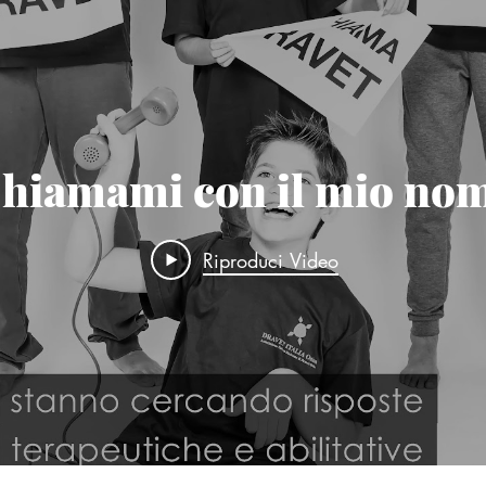
hiamami con il mio no
Riproduci Video