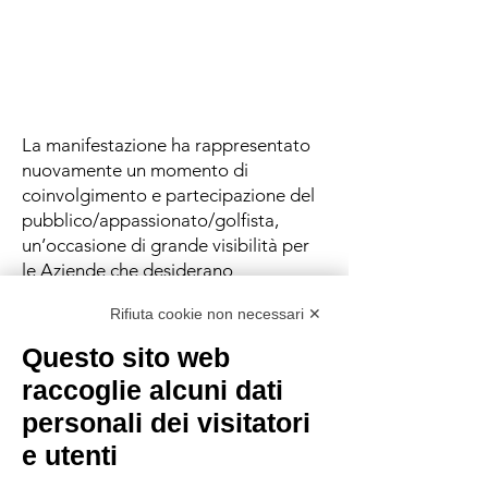
La manifestazione ha rappresentato
nuovamente un momento di
coinvolgimento e partecipazione del
pubblico/appassionato/golfista,
un’occasione di grande visibilità per
le Aziende che desiderano
comunicare il proprio impegno in
Rifiuta cookie non necessari ✕
attività benefica di portata nazionale.
La Pro-Am “In Buca per il Sorriso” si
Questo sito web
è disputata il 25 Settembre 2023 al
raccoglie alcuni dati
Villa Paradiso Golf Club di Cornate
personali dei visitatori
d'Adda (MB), con formula 18 buche
medal. La partenza shot gun ore
e utenti
12.00 (i migliori due risultati per buca).