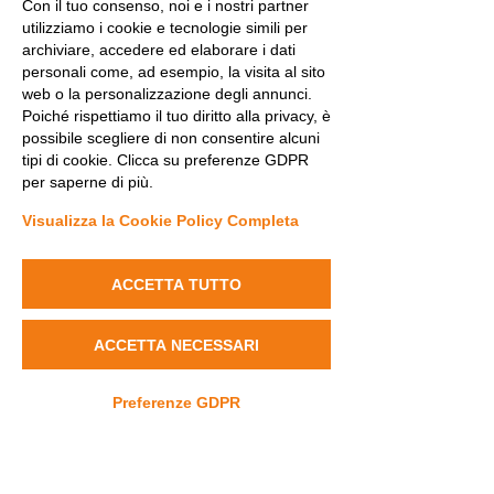
Durante la giornata di gara a tutti i
Con il tuo consenso, noi e i nostri partner
utilizziamo i cookie e tecnologie simili per
giocatori è stato riservato un
archiviare, accedere ed elaborare i dati
trattamento di ristoro completo.
personali come, ad esempio, la visita al sito
La giornata è cominciata con il check-
web o la personalizzazione degli annunci.
in dei giocatori, la conferenza stampa
Poiché rispettiamo il tuo diritto alla privacy, è
con l'apertura dell'evento e poi verso
possibile scegliere di non consentire alcuni
mezzogiorno è iniziata la PRO-AM
tipi di cookie. Clicca su preferenze GDPR
per saperne di più.
alla cui conclusione è seguito
l'aperitivo. La giornata si è conclusa
Visualizza la Cookie Policy Completa
con la cena, le premiazioni e
l'estrazione benefica.
ACCETTA TUTTO
La regia dell’evento è stata affidata a
Isabella Brambilla e Elisa Giarola, con
la collaborazione dei volontari della
ACCETTA NECESSARI
Onlus.
Dravet Italia Onlus ha curato
Preferenze GDPR
l’hospitality dell’intera giornata
(colazione, buvette, aperitivo e cena).