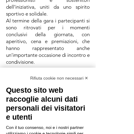
professionisti e sostenitori
dell’iniziativa, uniti da uno spirito
sportivo e solidale.
Al termine della gara i partecipanti si
sono ritrovati per i momenti
conclusivi della giornata, con
aperitivo, cena e premiazioni, che
hanno rappresentato anche
un’importante occasione di incontro e
condivisione.
La regia dell’evento è stata affidata a
Rifiuta cookie non necessari ✕
Isabella Brambilla e Elisa Giarola,
Questo sito web
insieme ai volontari della Fondazione
Dravet ETS, che hanno curato
raccoglie alcuni dati
l’hospitality e l’accoglienza durante
personali dei visitatori
tutta la giornata, offrendo supporto
e utenti
ai giocatori e alle squadre.
Con il tuo consenso, noi e i nostri partner
utilizziamo i cookie e tecnologie simili per