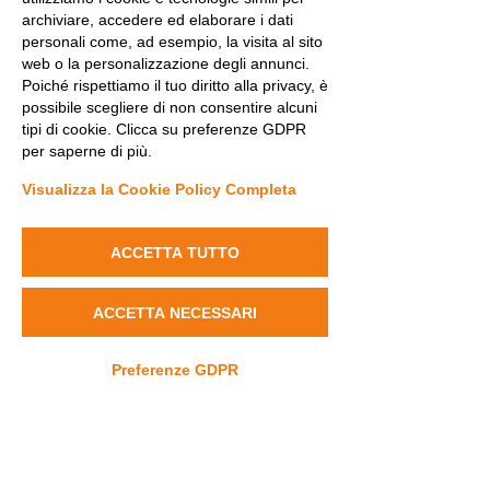
archiviare, accedere ed elaborare i dati
Il backdrop
Conferenza Stampa
Squadra Nobili
personali come, ad esempio, la visita al sito
web o la personalizzazione degli annunci.
Poiché rispettiamo il tuo diritto alla privacy, è
possibile scegliere di non consentire alcuni
tipi di cookie. Clicca su preferenze GDPR
per saperne di più.
Visualizza la Cookie Policy Completa
ACCETTA TUTTO
ACCETTA NECESSARI
Squadra Azienda Agricola Tamburini
Squadra Mionetto
Squadra Hurom
Preferenze GDPR