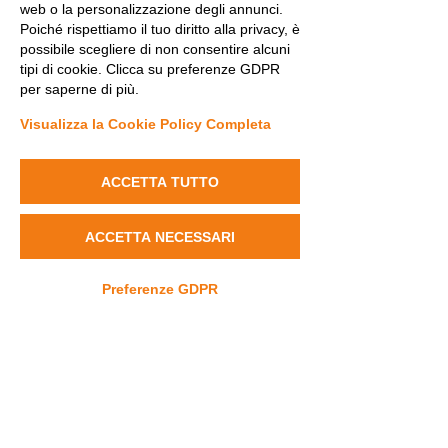
web o la personalizzazione degli annunci.
Poiché rispettiamo il tuo diritto alla privacy, è
possibile scegliere di non consentire alcuni
tipi di cookie. Clicca su preferenze GDPR
per saperne di più.
Visualizza la Cookie Policy Completa
Widget Didn’t Load
ACCETTA TUTTO
Check your internet and refresh
this page.
If that doesn’t work, contact us.
ACCETTA NECESSARI
Preferenze GDPR