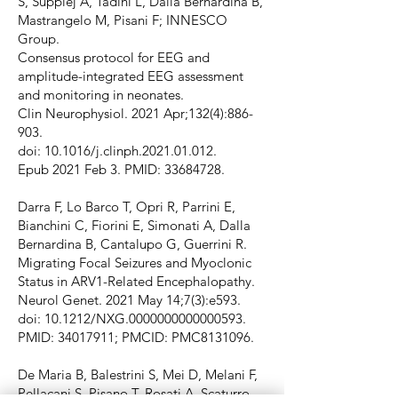
S, Suppiej A, Tadini L, Dalla Bernardina B,
Mastrangelo M, Pisani F; INNESCO
Group.
Consensus protocol for EEG and
amplitude-integrated EEG assessment
and monitoring in neonates.
Clin Neurophysiol. 2021 Apr;132(4):886-
903.
doi: 10.1016/j.clinph.2021.01.012.
Epub 2021 Feb 3. PMID: 33684728.
Darra F, Lo Barco T, Opri R, Parrini E,
Bianchini C, Fiorini E, Simonati A, Dalla
Bernardina B, Cantalupo G, Guerrini R.
Migrating Focal Seizures and Myoclonic
Status in ARV1-Related Encephalopathy.
Neurol Genet. 2021 May 14;7(3):e593.
doi: 10.1212/NXG.0000000000000593.
PMID: 34017911; PMCID: PMC8131096.
De Maria B, Balestrini S, Mei D, Melani F,
Pellacani S, Pisano T, Rosati A, Scaturro