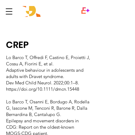
PUBBLICAZIONI
CREP
Lo Barco T, Offredi F, Castino E, Proietti J,
Cossu A, Fiorini E, et al.
Adaptive behaviour in adolescents and
adults with Dravet syndrome.
Dev Med Child Neurol. 2022;00:1–8.
https://doi.org/10.1111/dmcn.15448
Lo Barco T, Osanni E, Bordugo A, Rodella
G, Iascone M, Tenconi R, Barone R, Dalla
Bernardina B, Cantalupo G.
Epilepsy and movement disorders in
CDG: Report on the oldest-known
MOGS-CDG patient.