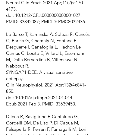
Neurol Clin Pract. 2021 Apr;11(2):e170-
e173.
doi: 10.1212/CPJ.0000000000001027.
PMID: 33842087; PMCID: PMC8032436.
Lo Barco T, Kaminska A, Solazzi R, Cancés
C, Barcia G, Chemaly N, Fontana E,
Desguerre I, Canafoglia L, Hachon Le
Camus C, Losito E, Villard L, Eisermann
M, Dalla Bernardina B, Villeneuve N,
Nabbout R.
SYNGAP1-DEE: A visual sensitive
epilepsy.
Clin Neurophysiol. 2021 Apr;132(4):841-
850.
doi: 10.1016/j.clinph.2021.01.014.
Epub 2021 Feb 3. PMID: 33639450.
Dilena R, Raviglione F, Cantalupo G,
Cordelli DM, De Liso P, Di Capua M,
Falsaperla R, Ferrari F, Fumagalli M, Lori