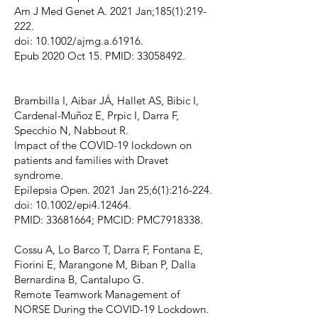
Am J Med Genet A. 2021 Jan;185(1):219-
222.
doi: 10.1002/ajmg.a.61916.
Epub 2020 Oct 15. PMID: 33058492.
Brambilla I, Aibar JÁ, Hallet AS, Bibic I,
Cardenal-Muñoz E, Prpic I, Darra F,
Specchio N, Nabbout R.
Impact of the COVID-19 lockdown on
patients and families with Dravet
syndrome.
Epilepsia Open. 2021 Jan 25;6(1):216-224.
doi: 10.1002/epi4.12464.
PMID: 33681664; PMCID: PMC7918338.
Cossu A, Lo Barco T, Darra F, Fontana E,
Fiorini E, Marangone M, Biban P, Dalla
Bernardina B, Cantalupo G.
Remote Teamwork Management of
NORSE During the COVID-19 Lockdown.