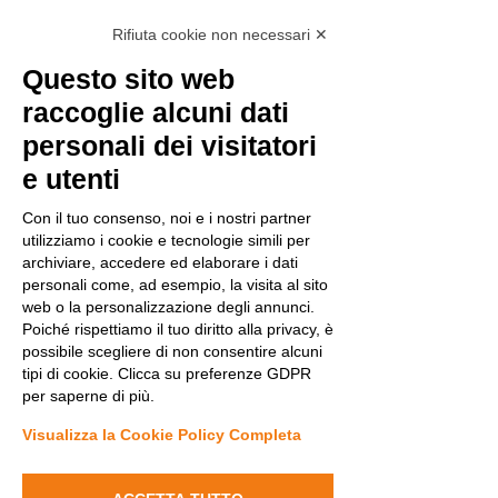
GM, Giordano L, Cantalupo G, Fontana
Rifiuta cookie non necessari ✕
E, Zammarchi C, Said E, Leuzzi V,
Mastrangelo M, Galosi S, Parrini E,
Questo sito web
Guerrini R. Expanding the genetic and
raccoglie alcuni dati
phenotypic spectrum of CHD2-related
disease: From early neurodevelopmental
personali dei visitatori
disorders to adult-onset epilepsy. Am J
e utenti
Med Genet A. 2021 Oct 29. doi:
10.1002/ajmg.a.62548. Epub ahead of
Con il tuo consenso, noi e i nostri partner
print. PMID: 34713950.
utilizziamo i cookie e tecnologie simili per
Solazzi R, Fiorini E, Parrini E, Guerrini R,
archiviare, accedere ed elaborare i dati
Bernardina BD, Nardocci N, Cantalupo G.
personali come, ad esempio, la visita al sito
Early-onset bradykinetic rigid syndrome
web o la personalizzazione degli annunci.
and reflex seizures in a child with PURA
Poiché rispettiamo il tuo diritto alla privacy, è
syndrome. Epileptic Disord. 2021 Oct
possibile scegliere di non consentire alcuni
1;23(5):745-748. doi:
tipi di cookie. Clicca su preferenze GDPR
10.1684/epd.2021.1328. PMID: 34583915.
per saperne di più.
Visualizza la Cookie Policy Completa
Proietti J, Amadori E, Striano P, Ricci E,
Cordelli DM, Bana C, Dilena R, Gardella
E, Klint Nielsen JE, Pisani F, Lo Barco T,