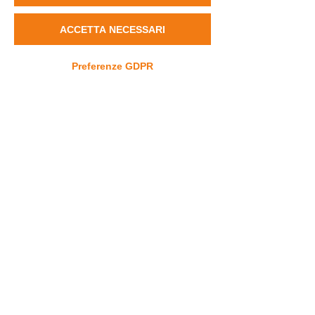
ACCETTA NECESSARI
Preferenze GDPR
Contact
info@dravet.it
+39 3453589662
© in progress Fondazione Dravet ETS
All Rights Reserved.
C.F.
90018630237
Privacy Policy
-
Cookie Policy