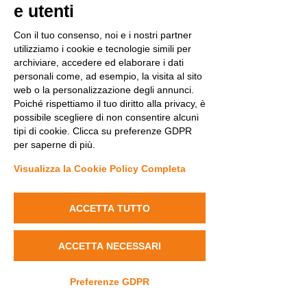
e utenti
ePAG Italia: la rappresentanza delle persone
Con il tuo consenso, noi e i nostri partner
con malattia rara negli ERN
utilizziamo i cookie e tecnologie simili per
archiviare, accedere ed elaborare i dati
Se volete scoprire di più,
personali come, ad esempio, la visita al sito
visitate il sito
www.epag-
web o la personalizzazione degli annunci.
italia.it
Poiché rispettiamo il tuo diritto alla privacy, è
possibile scegliere di non consentire alcuni
tipi di cookie. Clicca su preferenze GDPR
L'International Bureau for Epilepsy (IBE) è
per saperne di più.
stato istituito nel 1961 come organizzazione
di laici e professionisti interessati agli aspetti
Visualizza la Cookie Policy Completa
medici e non medici dell'epilessia. L'IBE
affronta problemi sociali come l'istruzione,
l'occupazione, l'assicurazione, le restrizioni
ACCETTA TUTTO
sulla patente di guida e la sensibilizzazione
del pubblico.
ACCETTA NECESSARI
Se volete scoprire di più,
visitate il sito
https://www.ibe-
Preferenze GDPR
epilepsy.org