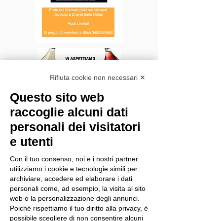
Rifiuta cookie non necessari ✕
Questo sito web
raccoglie alcuni dati
personali dei visitatori
e utenti
Con il tuo consenso, noi e i nostri partner
utilizziamo i cookie e tecnologie simili per
archiviare, accedere ed elaborare i dati
Gara di Golf e cena presso
personali come, ad esempio, la visita al sito
web o la personalizzazione degli annunci.
Golf Club Folgaria,
Poiché rispettiamo il tuo diritto alla privacy, è
organizzata da Camilla
possibile scegliere di non consentire alcuni