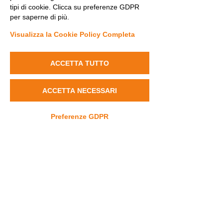
tipi di cookie. Clicca su preferenze GDPR
Pergher :
per saperne di più.
il ricavato è stato devoluto a Dravet
Visualizza la Cookie Policy Completa
Italia Onlus
13 Agosto 2013
ACCETTA TUTTO
13 Agosto 2014
Serate con cena benefica e
ACCETTA NECESSARI
Asta presso ristorante l’Alpe
di Folgaria organizzate da
Preferenze GDPR
Camilla e Veronica Pergher :
l’intero ricavato della cena e dell’asta
viene devoluto all’associazione