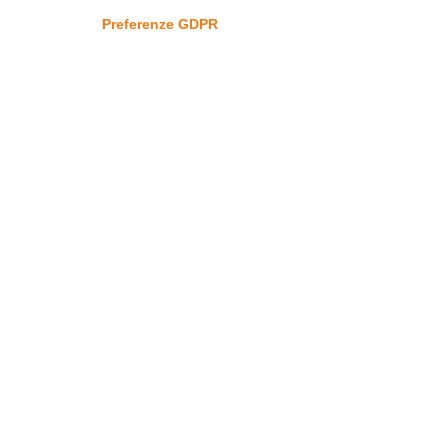
Preferenze GDPR
9° EDIZIONE - 2019
8° EDIZIONE - 2018
7° EDIZIONE - 2017
6° EDIZIONE - 2016
5° EDIZIONE - 2015
4° EDIZIONE - 2014
3° EDIZIONE - 2013