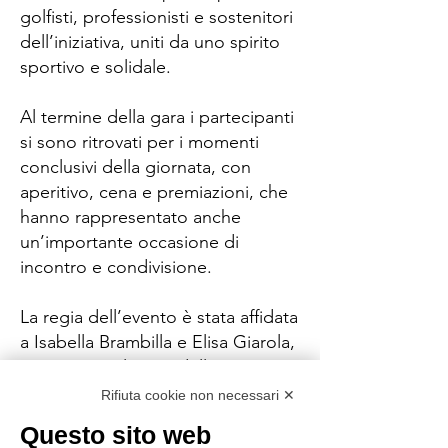
golfisti, professionisti e sostenitori
dell’iniziativa, uniti da uno spirito
sportivo e solidale.
Al termine della gara i partecipanti
si sono ritrovati per i momenti
conclusivi della giornata, con
aperitivo, cena e premiazioni, che
hanno rappresentato anche
un’importante occasione di
incontro e condivisione.
La regia dell’evento è stata affidata
a Isabella Brambilla e Elisa Giarola,
insieme ai volontari della
Fondazione Dravet ETS, che
Rifiuta cookie non necessari ✕
hanno curato l’hospitality e
Questo sito web
l’accoglienza durante tutta la