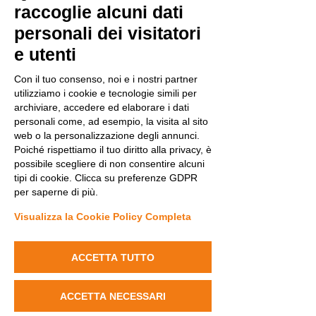
raccoglie alcuni dati
giornata, offrendo supporto ai
giocatori e alle squadre.
personali dei visitatori
e utenti
Con il tuo consenso, noi e i nostri partner
15° EDIZIONE - 2026
utilizziamo i cookie e tecnologie simili per
archiviare, accedere ed elaborare i dati
personali come, ad esempio, la visita al sito
14° EDIZIONE - 2025
web o la personalizzazione degli annunci.
Poiché rispettiamo il tuo diritto alla privacy, è
possibile scegliere di non consentire alcuni
tipi di cookie. Clicca su preferenze GDPR
13° EDIZIONE - 2024
per saperne di più.
Visualizza la Cookie Policy Completa
12° EDIZIONE - 2023
ACCETTA TUTTO
11° EDIZIONE - 2022
ACCETTA NECESSARI
10° EDIZIONE - 2021