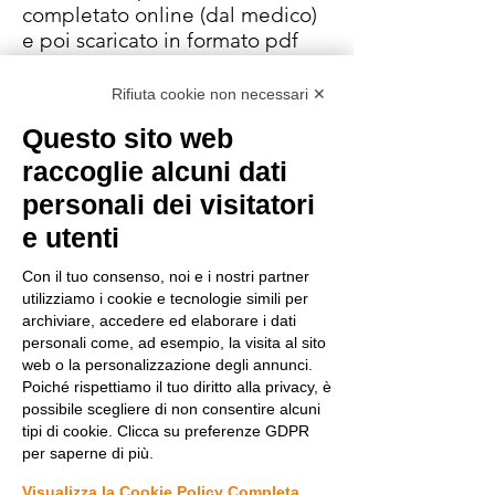
completato online (dal medico)
e poi scaricato in formato pdf
per mandarlo alle famiglie (il file
è solo una lista di contenuti che
Rifiuta cookie non necessari ✕
saranno impostati graficamente
Questo sito web
per contenere gli spazi).
Il certificato è attualmente
raccoglie alcuni dati
predisposto in due lingue
personali dei visitatori
(inglese e italiano) ma sarà
e utenti
tradotto nelle diverse lingue
europee.
Con il tuo consenso, noi e i nostri partner
Il progetto è stato coordinato da
utilizziamo i cookie e tecnologie simili per
Isabella Brambilla e dalla
archiviare, accedere ed elaborare i dati
professoressa Rima Nabbout e
personali come, ad esempio, la visita al sito
web o la personalizzazione degli annunci.
inoltre approvato dal SAB della
Poiché rispettiamo il tuo diritto alla privacy, è
Federazione Europea sulla
possibile scegliere di non consentire alcuni
Sindrome di Dravet - DSEF (Prof.
tipi di cookie. Clicca su preferenze GDPR
Cross, Prof. Dalla Bernardina,
per saperne di più.
Prof. Guerrini, Prof. Lagae, Prof.
Visualizza la Cookie Policy Completa