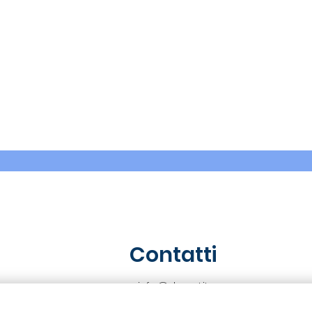
Contatti
info@dravet.it
+39 3453589662