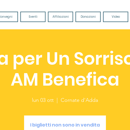
Convegni
Eventi
Affiliazioni
Donazioni
Video
a per Un Sorris
AM Benefica
lun 03 ott
  |  
Cornate d'Adda
I biglietti non sono in vendita