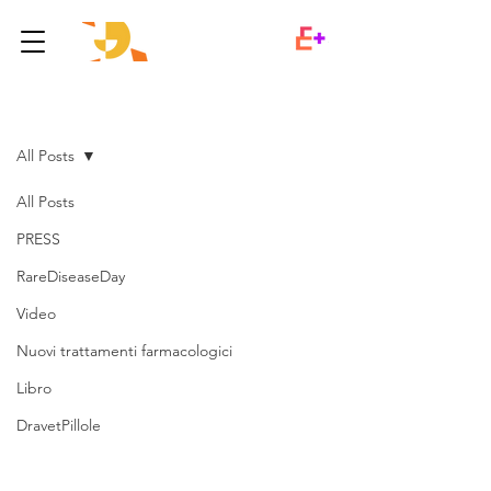
Post
All Posts
All Posts
PRESS
RareDiseaseDay
Video
Nuovi trattamenti farmacologici
Libro
DravetPillole