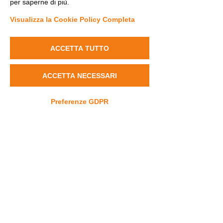
per saperne di più.
Visualizza la Cookie Policy Completa
ACCETTA TUTTO
UNI UP
ACCETTA NECESSARI
Commenti
Preferenze GDPR
Rare Disease 
Scrivi un commento...
Contatti
info@dravet.it
+39 3453589662