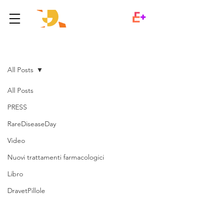
Post
All Posts
All Posts
PRESS
RareDiseaseDay
Video
Nuovi trattamenti farmacologici
Libro
DravetPillole