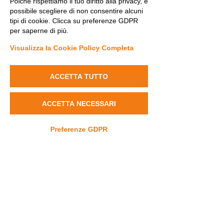
Poiché rispettiamo il tuo diritto alla privacy, è
possibile scegliere di non consentire alcuni
tipi di cookie. Clicca su preferenze GDPR
per saperne di più.
Visualizza la Cookie Policy Completa
ACCETTA TUTTO
ACCETTA NECESSARI
UNI UP
Commenti
Preferenze GDPR
Rare Disease 
Scrivi un commento...
Contatti