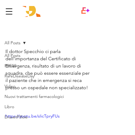
Post
All Posts
Il dottor Specchio ci parla 
All Posts
dell'importanza del Certificato di 
PRESS
Emergenza, risultato di un lavoro di 
squadra, che può essere essenziale per 
RareDiseaseDay
il paziente che in emergenza si reca 
Video
presso un ospedale non specializzato! 
Nuovi trattamenti farmacologici
Libro
https://youtu.be/sIicTpryFUs
DravetPillole