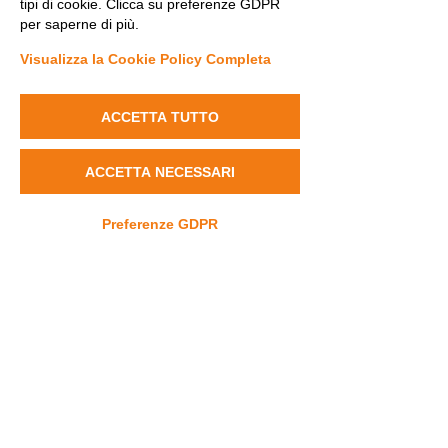
tipi di cookie. Clicca su preferenze GDPR
per saperne di più.
Visualizza la Cookie Policy Completa
ACCETTA TUTTO
ACCETTA NECESSARI
Commenti
Preferenze GDPR
Scrivi un commento...
Epilessie rare: verso la
#DravetPillole
legge per supportare
Dottoressa M
pazienti e famiglie
Trivisano
Contatti
info@dravet.it
+39 3453589662