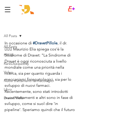
Post
All Posts
In occasione di 
#DravetPillole
, il dr. 
All Posts
👨🏻‍⚕️ Maurizio Elia spiega cos'è la 
PRESS
Sindrome di Dravet: "La Sindrome di 
Dravet è oggi riconosciuta a livello 
RareDiseaseDay
mondiale come una priorità nella 
Video
ricerca, sia per quanto riguarda i 
meccanismi fisiopatologici, sia per lo 
Nuovi trattamenti farmacologici
sviluppo di nuovi farmaci. 
Libro
Recentemente, sono stati introdotti 
nuovi trattamenti e altri sono in fase di 
DravetPillole
sviluppo, come si suol dire 'in 
pipeline'. Speriamo quindi che il futuro 