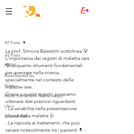
Post
All Posts
La prof. Simona Balestrini sottolinea 💡 
All Posts
L'importanza dei registri di malattia rara 
PRESS
💡 in quanto strumenti fondamentali 
per avanzare nella ricerca, 
RareDiseaseDay
specialmente nel contesto delle 
Video
malattie rare. 
Grazie a questi registri, possiamo 
Nuovi trattamenti farmacologici
ottenere dati preziosi riguardanti: 
Libro
- La variabilità nella presentazione 
clinica della malattia 🩺 
DravetPillole
- La risposta ai trattamenti, che può 
variare notevolmente tra i pazienti 💊 -