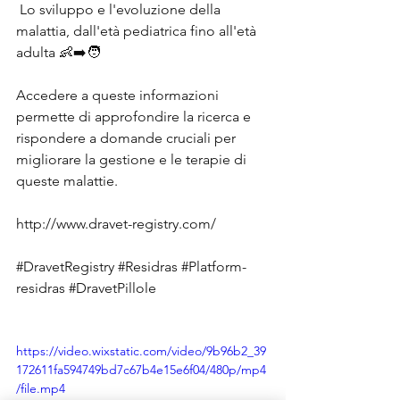
 Lo sviluppo e l'evoluzione della 
malattia, dall'età pediatrica fino all'età 
adulta 👶➡️🧑 
Accedere a queste informazioni 
permette di approfondire la ricerca e 
rispondere a domande cruciali per 
migliorare la gestione e le terapie di 
queste malattie. 
http://www.dravet-registry.com/
#DravetRegistry
#Residras
#Platform
-
residras 
#DravetPillole
https://video.wixstatic.com/video/9b96b2_39
172611fa594749bd7c67b4e15e6f04/480p/mp4
/file.mp4