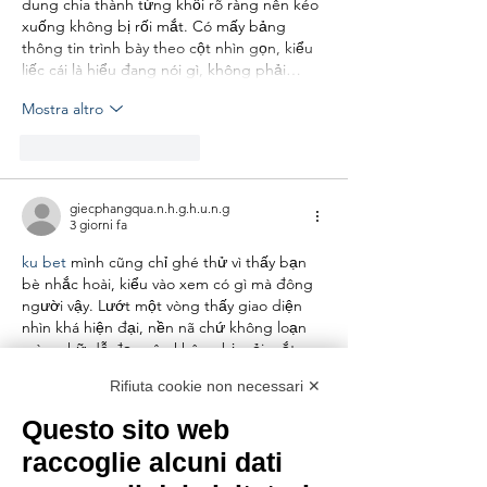
dung chia thành từng khối rõ ràng nên kéo 
xuống không bị rối mắt. Có mấy bảng 
thông tin trình bày theo cột nhìn gọn, kiểu 
liếc cái là hiểu đang nói gì, không phải…
Mostra altro
Mi piace
Rispondi
giecphangqua.n.h.g.h.u.n.g
3 giorni fa
ku bet
 mình cũng chỉ ghé thử vì thấy bạn 
bè nhắc hoài, kiểu vào xem có gì mà đông 
người vậy. Lướt một vòng thấy giao diện 
nhìn khá hiện đại, nền nã chứ không loạn 
màu, chữ dễ đọc nên không bị mỏi mắt. 
Mình để ý phần thể thao họ cập nhật tỷ lệ 
Rifiuta cookie non necessari ✕
kèo khá nhanh, nhìn vào là thấy ngay theo 
từng dòng, không phải bấm qua nhiều 
Questo sito web
lớp. Trang tải cũng mượt, chuyển qua…
raccoglie alcuni dati
Mostra altro