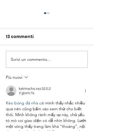
13 commenti
Scrivi un commento...
Epilessie rare: verso la
#DravetPillole
legge per supportare
Dottoressa M
pazienti e famiglie
Trivisano
Più nuovi
katrinacha.vez.52.0.2
3 giorni fa
Kèo bóng đá nhà cái
 mình thấy nhắc nhiều 
quá nên cũng bấm vào xem thử cho biết 
thôi. Mình không rành mấy vụ này, chủ yếu 
tò mò coi giao diện có dễ nhìn không. Lướt 
một vòng thấy trang làm khá “thoáng”, nội 