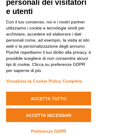
personali dei visitatori
Mi piace
Rispondi
e utenti
Con il tuo consenso, noi e i nostri partner
lydiaharve.y50.4.4.4
utilizziamo i cookie e tecnologie simili per
4 giorni fa
archiviare, accedere ed elaborare i dati
https://ball88.blog/
 hôm trước mình thấy 
personali come, ad esempio, la visita al sito
bạn bè share nên bấm vào coi thử cho 
web o la personalizzazione degli annunci.
biết, kiểu tò mò giao diện ra sao thôi. Mình 
Poiché rispettiamo il tuo diritto alla privacy, è
không đọc hết bài vở đâu, chủ yếu lướt 
possibile scegliere di non consentire alcuni
xem bố cục có dễ nhìn không. Cảm giác 
tipi di cookie. Clicca su preferenze GDPR
đầu tiên là trang chia khối khá rõ, nhìn phát 
per saperne di più.
biết chỗ nào nói về thể thao, chỗ nào là 
Visualizza la Cookie Policy Completa
game/giải trí, không bị dồn chữ một cục. 
Menu đặt cũng dễ thấy nên mình chuyển 
qua lại…
ACCETTA TUTTO
Mostra altro
ACCETTA NECESSARI
Mi piace
Rispondi
Preferenze GDPR
lydiaharve.y50.4.4.4