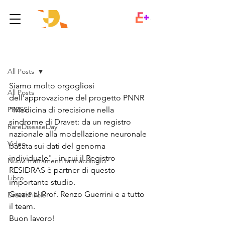
Post
All Posts
Siamo molto orgogliosi 
All Posts
dell'approvazione del progetto PNNR 
PRESS
"Medicina di precisione nella 
sindrome di Dravet: da un registro 
RareDiseaseDay
nazionale alla modellazione neuronale 
Video
basata sui dati del genoma 
individuale" - in cui il Registro 
Nuovi trattamenti farmacologici
RESIDRAS è partner di questo 
Libro
importante studio. 
Grazie al Prof. Renzo Guerrini e a tutto 
DravetPillole
il team. 
Buon lavoro!